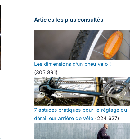
Articles les plus consultés
Les dimensions d’un pneu vélo !
(305 891)
7 astuces pratiques pour le réglage du
dérailleur arrière de vélo
(224 627)