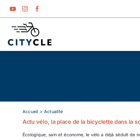
Passer
au
contenu
Accueil
Actualité
Actu vélo, la place de la bicyclette dans la s
Écologique, sain et économe, le vélo a déjà séduit de n