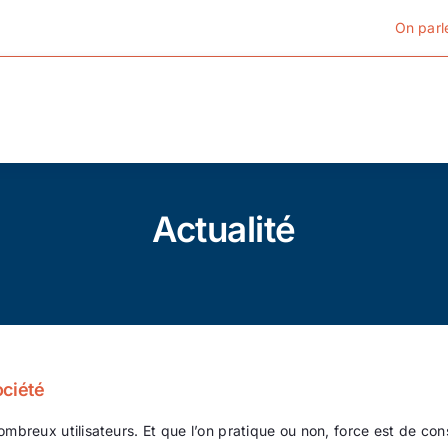
On parl
Cyclotourisme
Actualité
Cyclisme urbain
Vélos de ville
Matériel
ociété
Conseils
ombreux utilisateurs. Et que l’on pratique ou non, force est de con