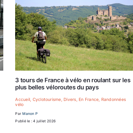
e
3 tours de France à vélo en roulant sur les
plus belles véloroutes du pays
Accueil
,
Cyclotourisme
,
Divers
,
En France
,
Randonnées
vélo
Par
Manon P
Publié le : 4 juillet 2026