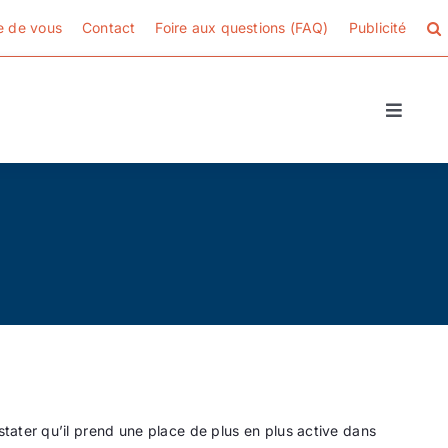
e de vous
Contact
Foire aux questions (FAQ)
Publicité
Toggle
Naviga
stater qu’il prend une place de plus en plus active dans