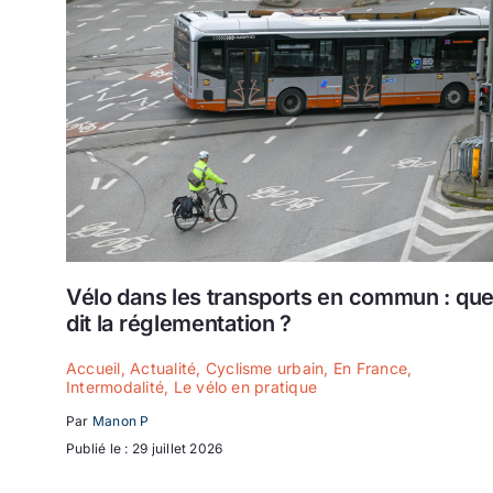
Vélo dans les transports en commun : qu
dit la réglementation ?
Accueil
,
Actualité
,
Cyclisme urbain
,
En France
,
Intermodalité
,
Le vélo en pratique
Par
Manon P
Publié le : 29 juillet 2026