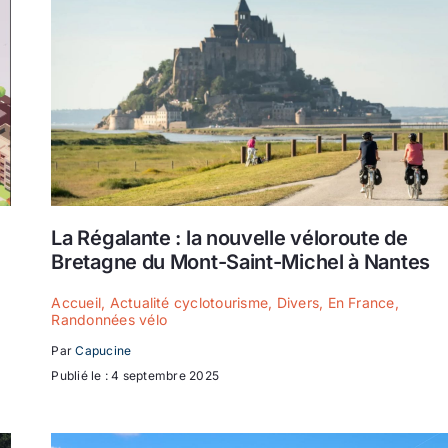
La Régalante : la nouvelle véloroute de
Bretagne du Mont-Saint-Michel à Nantes
Accueil
,
Actualité cyclotourisme
,
Divers
,
En France
,
Randonnées vélo
Par
Capucine
Publié le : 4 septembre 2025