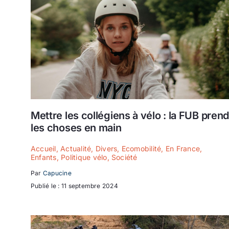
Mettre les collégiens à vélo : la FUB pren
les choses en main
Accueil
,
Actualité
,
Divers
,
Ecomobilité
,
En France
,
Enfants
,
Politique vélo
,
Société
Par
Capucine
Publié le : 11 septembre 2024