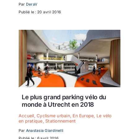
Par
DeraV
Publié le : 20 avril 2016
Le plus grand parking vélo du
monde à Utrecht en 2018
Accueil
,
Cyclisme urbain
,
En Europe
,
Le vélo
en pratique
,
Stationnement
Par
Anastasia Giardinelli
Publié le : 6 avril 2016