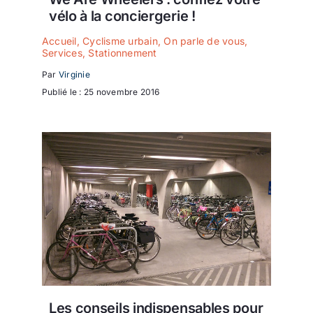
vélo à la conciergerie !
Accueil
,
Cyclisme urbain
,
On parle de vous
,
Services
,
Stationnement
Par
Virginie
Publié le : 25 novembre 2016
Les conseils indispensables pour