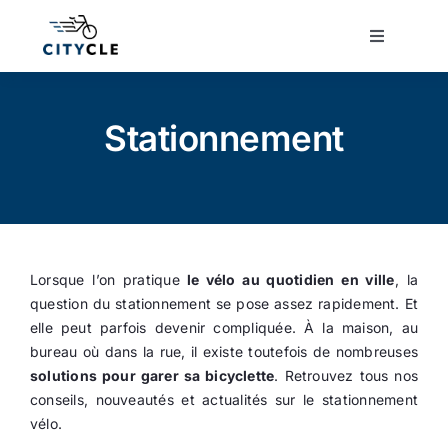
Passer
au
Toggle
Navigatio
contenu
Cyclotourisme
Stationnement
Cyclisme urbain
Vélos de ville
Lorsque l’on pratique
le vélo au quotidien en ville
, la
Matériel
question du stationnement se pose assez rapidement. Et
elle peut parfois devenir compliquée. À la maison, au
Conseils
bureau où dans la rue, il existe toutefois de nombreuses
solutions pour garer sa bicyclette
. Retrouvez tous nos
conseils, nouveautés et actualités sur le stationnement
Actualité
vélo.