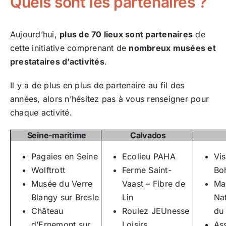
Quels sont les partenaires ?
Aujourd’hui,
plus de 70 lieux sont partenaires
de
cette initiative comprenant de
nombreux musées et
prestataires d’activités
.
Il y a de plus en plus de partenaire au fil des
années, alors n’hésitez pas à vous renseigner pour
chaque activité.
Seine-maritime
Calvados
Pagaies en Seine
Ecolieu PAHA
Vis
Wolftrott
Ferme Saint-
Bo
Musée du Verre
Vaast – Fibre de
Ma
Blangy sur Bresle
Lin
Nat
Château
Roulez JEUnesse
du
d’Ernemont sur
Loisirs
As