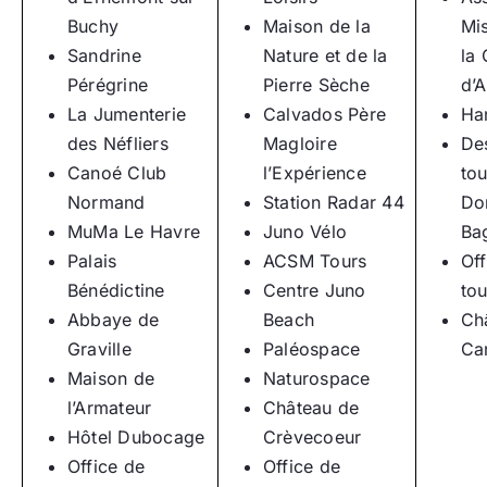
Buchy
Maison de la
Mi
Sandrine
Nature et de la
la
Pérégrine
Pierre Sèche
d’
La Jumenterie
Calvados Père
Ha
des Néfliers
Magloire
Des
Canoé Club
l’Expérience
tou
Normand
Station Radar 44
Do
MuMa Le Havre
Juno Vélo
Ba
Palais
ACSM Tours
Off
Bénédictine
Centre Juno
to
Abbaye de
Beach
Ch
Graville
Paléospace
Ca
Maison de
Naturospace
l’Armateur
Château de
Hôtel Dubocage
Crèvecoeur
Office de
Office de