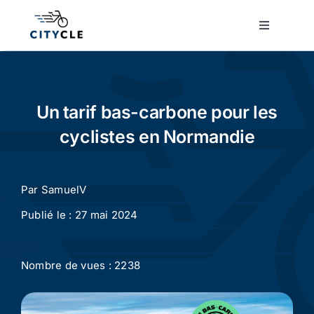
Passer
au
Toggle
Navigatio
contenu
Cyclotourisme
Cyclisme urbain
Un tarif bas-carbone pour les
cyclistes en Normandie
Vélos de ville
Par
SamuelV
Matériel
Publié le : 27 mai 2024
Conseils
Nombre de vues : 2238
Actualité