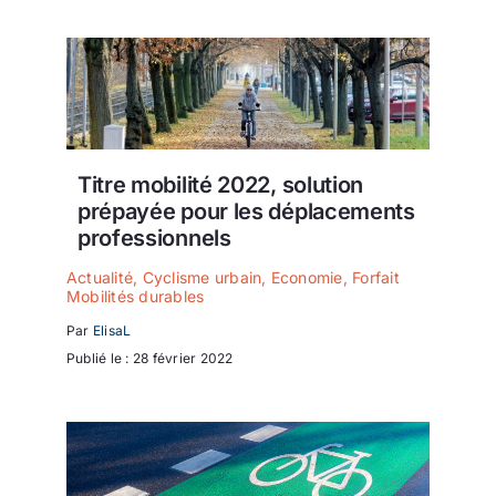
Titre mobilité 2022, solution
prépayée pour les déplacements
professionnels
Actualité
,
Cyclisme urbain
,
Economie
,
Forfait
Mobilités durables
Par
ElisaL
Publié le : 28 février 2022