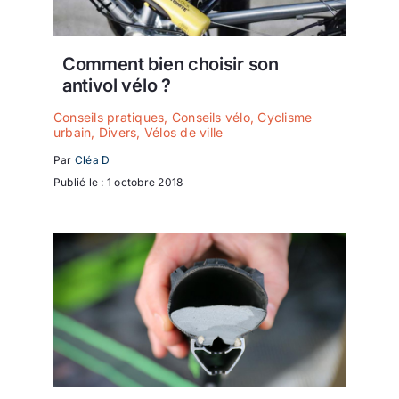
Comment bien choisir son
antivol vélo ?
Conseils pratiques
,
Conseils vélo
,
Cyclisme
urbain
,
Divers
,
Vélos de ville
Par
Cléa D
Publié le : 1 octobre 2018