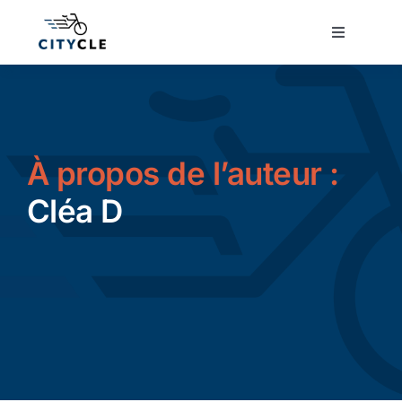
Passer
au
Toggle
Navigatio
contenu
Cyclotourisme
Cyclisme urbain
À propos de l’auteur :
Vélos de ville
Cléa D
Matériel
Conseils
Actualité