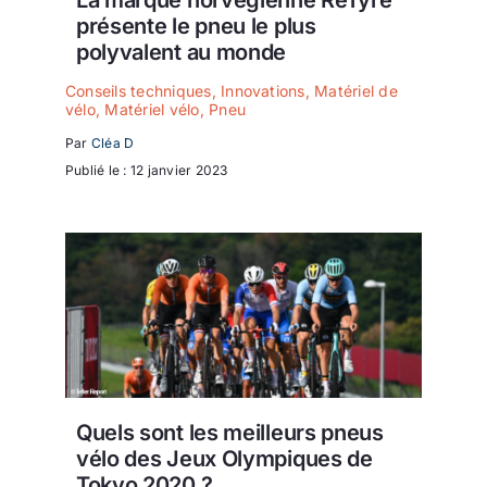
La marque norvégienne ReTyre
présente le pneu le plus
polyvalent au monde
Conseils techniques
,
Innovations
,
Matériel de
vélo
,
Matériel vélo
,
Pneu
Par
Cléa D
Publié le : 12 janvier 2023
Quels sont les meilleurs pneus
vélo des Jeux Olympiques de
Tokyo 2020 ?