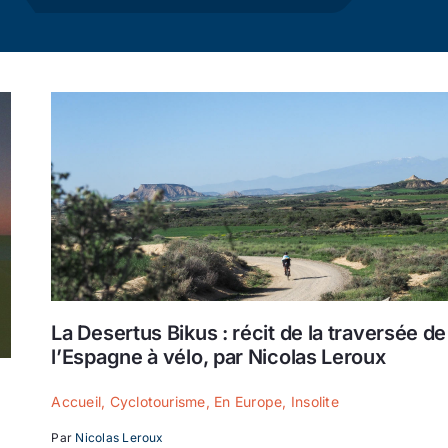
Actualité
Ecologie
La Desertus Bikus : récit de la traversée de
l’Espagne à vélo, par Nicolas Leroux
Accueil
,
Cyclotourisme
,
En Europe
,
Insolite
Par
Nicolas Leroux