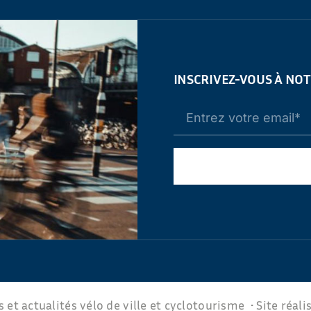
INSCRIVEZ-VOUS À NO
 et actualités vélo de ville et cyclotourisme • Site réali