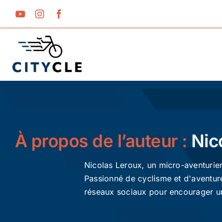
Passer
au
contenu
À propos de l’auteur :
Nic
Nicolas Leroux, un micro-aventurier
Passionné de cyclisme et d'aventure
réseaux sociaux pour encourager un