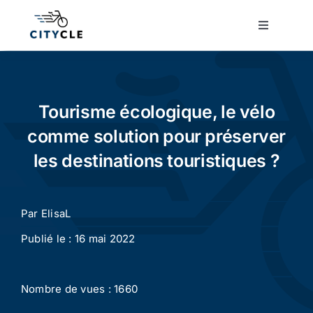
Passer
au
Toggle
Navigatio
contenu
Cyclotourisme
Cyclisme urbain
Tourisme écologique, le vélo
comme solution pour préserver
Vélos de ville
les destinations touristiques ?
Matériel
Par
ElisaL
Publié le : 16 mai 2022
Conseils
Nombre de vues : 1660
Actualité