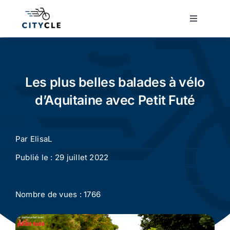
Passer
au
Toggle
Navigatio
contenu
Cyclotourisme
Cyclisme urbain
Les plus belles balades à vélo
d’Aquitaine avec Petit Futé
Vélos de ville
Par
ElisaL
Matériel
Publié le : 29 juillet 2022
Conseils
Nombre de vues : 1766
Actualité