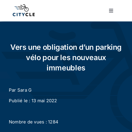
Passer
au
Toggle
Navigatio
contenu
Cyclotourisme
Cyclisme urbain
Vers une obligation d’un parking
vélo pour les nouveaux
Vélos de ville
immeubles
Matériel
Par
Sara G
Publié le : 13 mai 2022
Conseils
Nombre de vues : 1284
Actualité