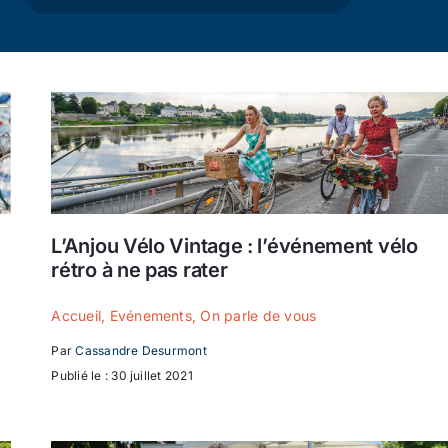
Actualité
Ecologie
L’Anjou Vélo Vintage : l’événement vélo
rétro à ne pas rater
Accueil
,
Evénements
,
On parle de vous
Par
Cassandre Desurmont
Publié le : 30 juillet 2021