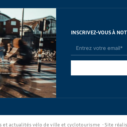
INSCRIVEZ-VOUS À NO
 et actualités vélo de ville et cyclotourisme • Site réali