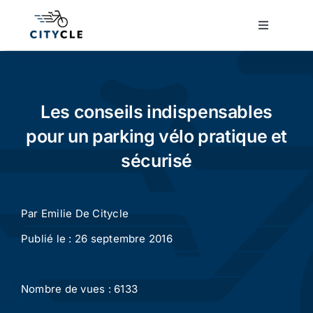
Passer
au
Toggle
Navigatio
contenu
Cyclotourisme
Cyclisme urbain
Les conseils indispensables
pour un parking vélo pratique et
Vélos de ville
sécurisé
Matériel
Par
Emilie De Citycle
Publié le : 26 septembre 2016
Conseils
Nombre de vues : 6133
Actualité