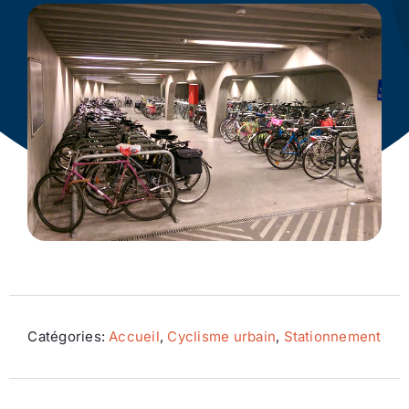
Ecologie
Catégories:
Accueil
,
Cyclisme urbain
,
Stationnement