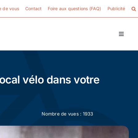
e de vous
Contact
Foire aux questions (FAQ)
Publicité
Toggle
Naviga
ocal vélo dans votre
Nombre de vues : 1933