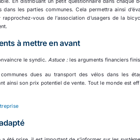
le. En distribuant un petit questionnaire dans chaque b
nés dans les parties communes. Cela permettra ainsi d’éva
:
rapprochez-vous de l’association d’usagers de la bicyc
ent.
ments à mettre en avant
onvaincre le syndic.
Astuce :
les arguments financiers finis
 communes dues au transport des vélos dans les étag
t ainsi son prix potentiel de vente. Tout le monde est ef
treprise
 adapté
o
a été prise, il est important de s’informer sur les systèmes