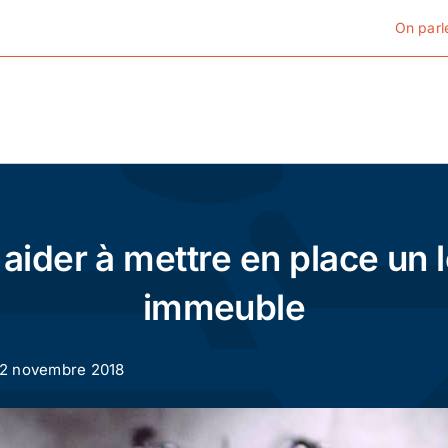
On parl
Cyclotourisme
Cyclisme urbain
aider à mettre en place un l
Vélos de ville
immeuble
Matériel
 12 novembre 2018
Conseils