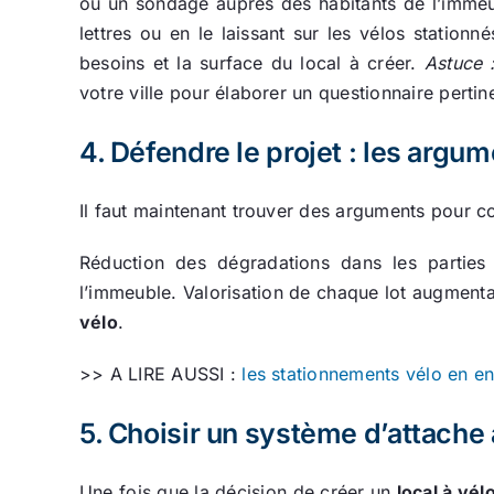
ou un sondage auprès des habitants de l’immeub
lettres ou en le laissant sur les vélos station
besoins et la surface du local à créer.
Astuce 
votre ville pour élaborer un questionnaire pertin
4. Défendre le projet : les argu
Il faut maintenant trouver des arguments pour c
Réduction des dégradations dans les parties
l’immeuble. Valorisation de chaque lot augmentan
vélo
.
>> A LIRE AUSSI :
les stationnements vélo en en
5. Choisir un système d’attache
Une fois que la décision de créer un
local à vél