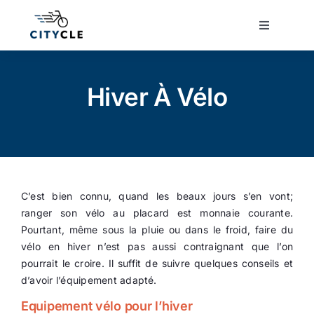
Passer
au
Toggle
Navigatio
contenu
Cyclotourisme
Hiver À Vélo
Cyclisme urbain
Vélos de ville
C’est bien connu, quand les beaux jours s’en vont;
Matériel
ranger son vélo au placard est monnaie courante.
Pourtant, même sous la pluie ou dans le froid, faire du
Conseils
vélo en hiver n’est pas aussi contraignant que l’on
pourrait le croire. Il suffit de suivre quelques conseils et
d’avoir l’équipement adapté.
Actualité
Equipement vélo pour l’hiver