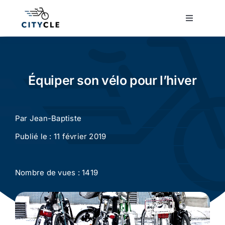
Passer
au
Toggle
Navigatio
contenu
Cyclotourisme
Cyclisme urbain
Équiper son vélo pour l’hiver
Vélos de ville
Par
Jean-Baptiste
Publié le : 11 février 2019
Matériel
Nombre de vues : 1419
Conseils
Actualité