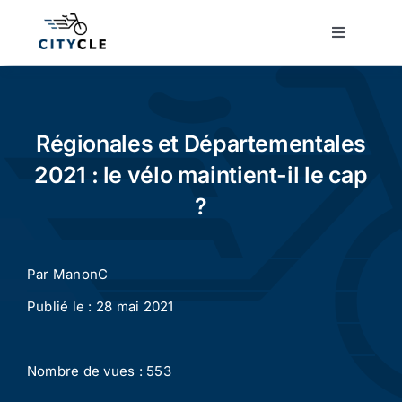
Passer
au
Toggle
Navigatio
contenu
Cyclotourisme
Cyclisme urbain
Régionales et Départementales
2021 : le vélo maintient-il le cap
Vélos de ville
?
Matériel
Par
ManonC
Publié le : 28 mai 2021
Conseils
Nombre de vues : 553
Actualité