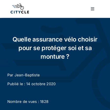
Passer
au
Toggle
Navigatio
contenu
Cyclotourisme
Cyclisme urbain
Quelle assurance vélo choisir
pour se protéger soi et sa
Vélos de ville
monture ?
Matériel
Par
Jean-Baptiste
Publié le : 14 octobre 2020
Conseils
Nombre de vues : 1828
Actualité