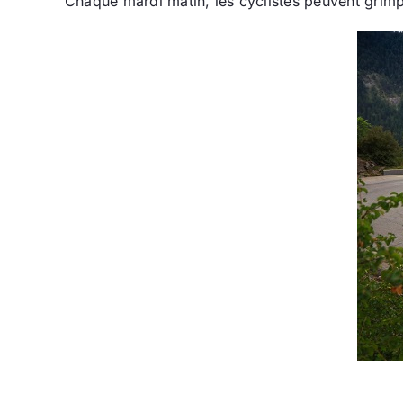
Chaque mardi matin, les cyclistes peuvent grimpe