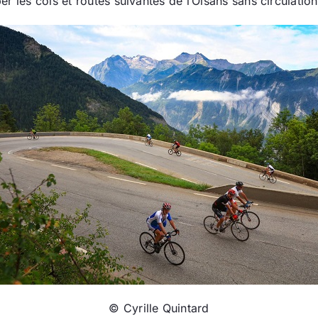
r les cols et routes suivantes de l’Oisans sans circulatio
© Cyrille Quintard