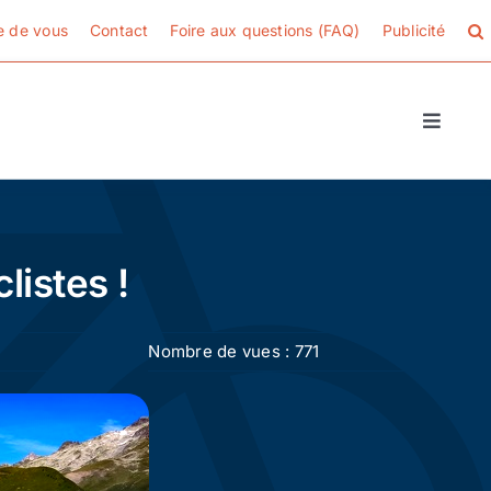
e de vous
Contact
Foire aux questions (FAQ)
Publicité
Toggle
Naviga
listes !
Nombre de vues : 771