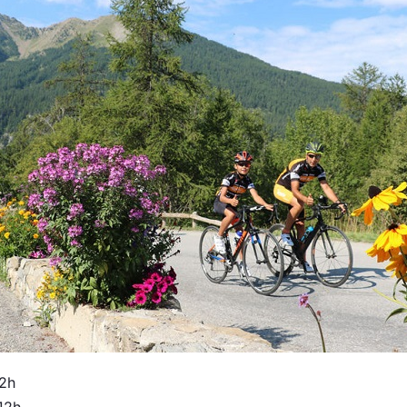
2h
12h