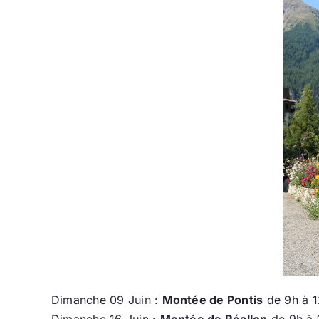
Dimanche 09 Juin :
Montée de Pontis
de 9h à 1
Dimanche 16 Juin :
Montée de Réallon
de 9h à 