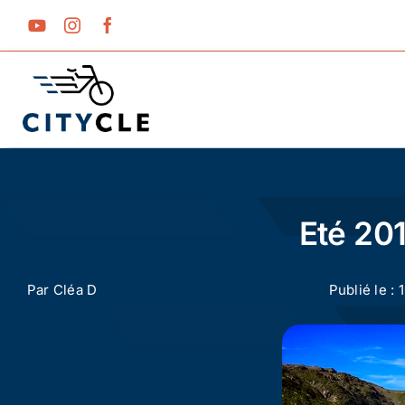
Passer
au
contenu
Eté 201
Par
Cléa D
Publié le : 