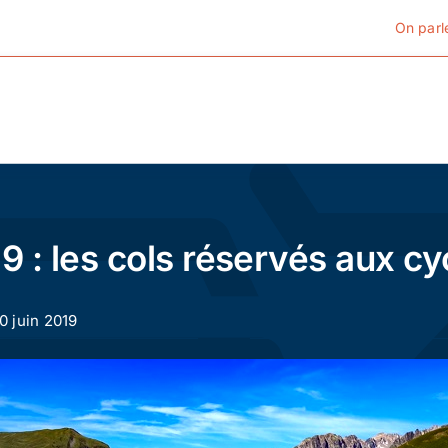
On parl
Cyclotourisme
Cyclisme urbain
9 : les cols réservés aux cyc
Vélos de ville
10 juin 2019
Matériel
Conseils