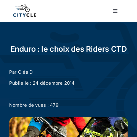
Passer
au
Toggle
Navigatio
contenu
Cyclotourisme
Cyclisme urbain
Enduro : le choix des Riders CTD
Vélos de ville
Par
Cléa D
Publié le : 24 décembre 2014
Matériel
Nombre de vues : 479
Conseils
Actualité