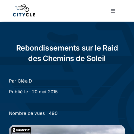
Passer
au
Toggle
Navigatio
contenu
Cyclotourisme
Cyclisme urbain
Rebondissements sur le Raid
des Chemins de Soleil
Vélos de ville
Par
Cléa D
Matériel
Publié le : 20 mai 2015
Conseils
Nombre de vues : 490
Actualité