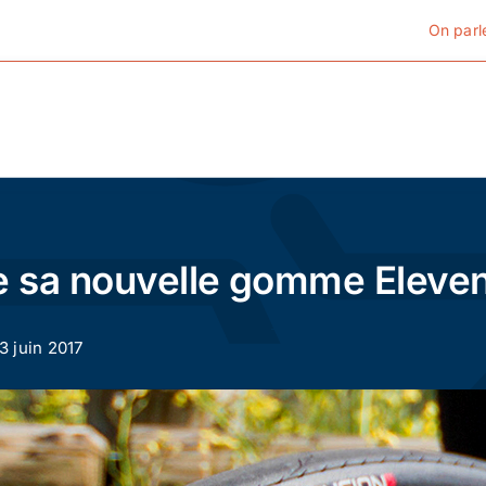
On parl
Cyclotourisme
Cyclisme urbain
le sa nouvelle gomme Elev
Vélos de ville
13 juin 2017
Matériel
Conseils