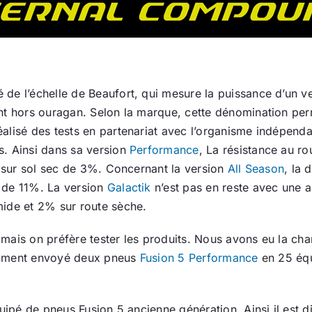
de l’échelle de Beaufort, qui mesure la puissance d’un v
nt hors ouragan. Selon la marque, cette dénomination perm
lisé des tests en partenariat avec l’organisme indépendan
s. Ainsi dans sa version
Performance
, La résistance au r
p sur sol sec de 3%. Concernant la version
All Season
, la 
 de 11%. La version
Galactik
n’est pas en reste avec une
mide et 2% sur route sèche.
mais on préfère tester les produits. Nous avons eu la cha
entiment envoyé deux pneus
Fusion 5 Performance
en 25 équ
uipé de pneus Fusion 5 ancienne génération. Ainsi il est d