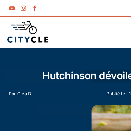
Passer
au
contenu
Hutchinson dévoi
Par
Cléa D
Publié le : 