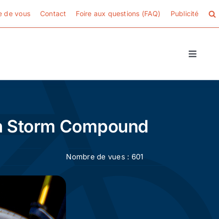
e de vous
Contact
Foire aux questions (FAQ)
Publicité
Toggle
Naviga
en Storm Compound
Nombre de vues : 601