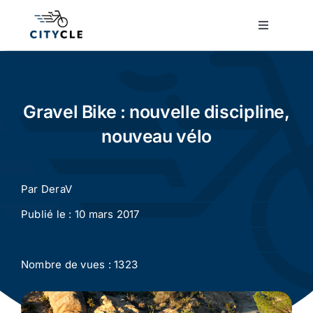
Passer
au
Toggle
Navigatio
contenu
Cyclotourisme
Cyclisme urbain
Gravel Bike : nouvelle discipline,
nouveau vélo
Vélos de ville
Par
DeraV
Matériel
Publié le : 10 mars 2017
Conseils
Nombre de vues : 1323
Actualité