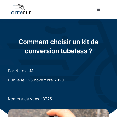
Passer
au
Toggle
Navigatio
contenu
Cyclotourisme
Cyclisme urbain
Comment choisir un kit de
conversion tubeless ?
Vélos de ville
Par
NicolasM
Matériel
Publié le : 23 novembre 2020
Conseils
Nombre de vues : 3725
Actualité