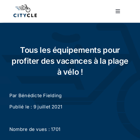
Passer
au
Toggle
Navigatio
contenu
Cyclotourisme
Cyclisme urbain
Tous les équipements pour
profiter des vacances à la plage
Vélos de ville
à vélo !
Matériel
Par
Bénédicte Fielding
Publié le : 9 juillet 2021
Conseils
Nombre de vues : 1701
Actualité