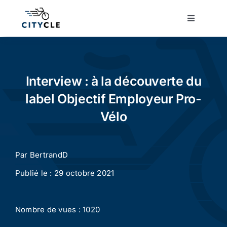
Passer
au
Toggle
Navigatio
contenu
Cyclotourisme
Cyclisme urbain
Interview : à la découverte du
label Objectif Employeur Pro-
Vélos de ville
Vélo
Matériel
Par
BertrandD
Publié le : 29 octobre 2021
Conseils
Nombre de vues : 1020
Actualité