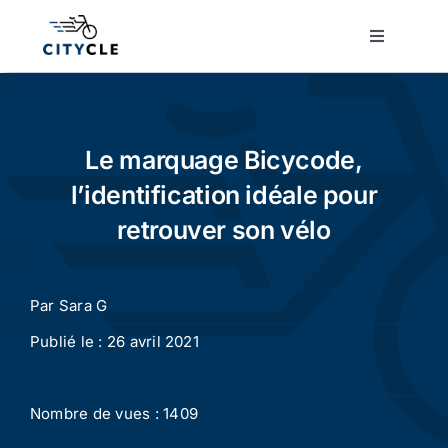
Passer
au
Toggle
Navigatio
contenu
Cyclotourisme
Cyclisme urbain
Le marquage Bicycode,
l’identification idéale pour
Vélos de ville
retrouver son vélo
Matériel
Par
Sara G
Publié le : 26 avril 2021
Conseils
Nombre de vues : 1409
Actualité