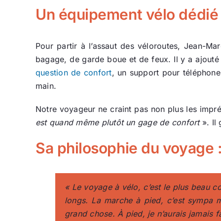
Un équipement vélo dédié 
Pour partir à l’assaut des véloroutes, Jean-Mar
bagage, de garde boue et de feux. Il y a ajouté
question de confort
, un support pour téléphone
main.
Notre voyageur ne craint pas non plus les impr
est quand même plutôt un gage de confort
». Il
Sa philosophie du voyage :
«
Le voyage à vélo, c’est le plus beau c
longs.
La marche à pied, c’est sympa ma
grand chose. À pied, je n’aurais jamais f