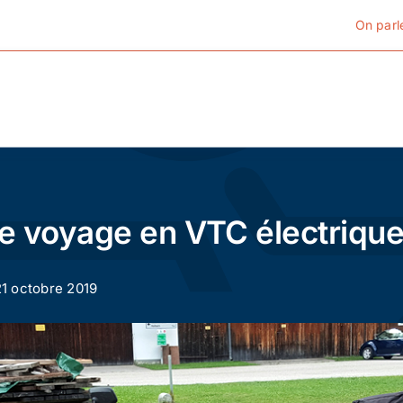
On parl
Cyclotourisme
Cyclisme urbain
 le voyage en VTC électriqu
Vélos de ville
 21 octobre 2019
Matériel
Conseils