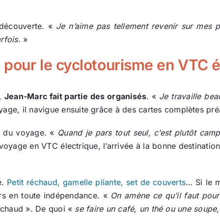
e découverte. «
Je n’aime pas tellement revenir sur mes pa
rfois.
»
 pour le cyclotourisme en VTC é
n,
Jean-Marc fait partie des organisés
. «
Je travaille be
yage, il navigue ensuite grâce à des cartes complètes pr
d du voyage. «
Quand je pars tout seul, c’est plutôt cam
voyage en VTC électrique, l’arrivée à la bonne destination e
é.
Petit réchaud, gamelle pliante, set de couverts
… Si le 
sirs en toute indépendance. «
On amène ce qu’il faut pour
it chaud ». De quoi «
se faire un café, un thé ou une soupe