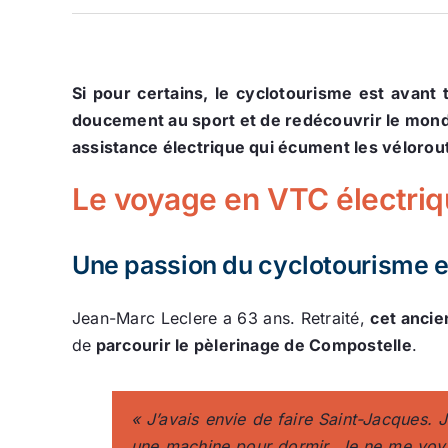
Si pour certains, le cyclotourisme est avan
doucement au sport et de redécouvrir le mond
assistance électrique qui écument les véloro
Le voyage en VTC électriq
Une passion du cyclotourisme e
Jean-Marc Leclere a 63 ans. Retraité,
cet ancie
de
parcourir le pèlerinage de Compostelle
.
«
J’avais envie de faire Saint-Jacques. J
une machine pour dormir. Je ne me voya