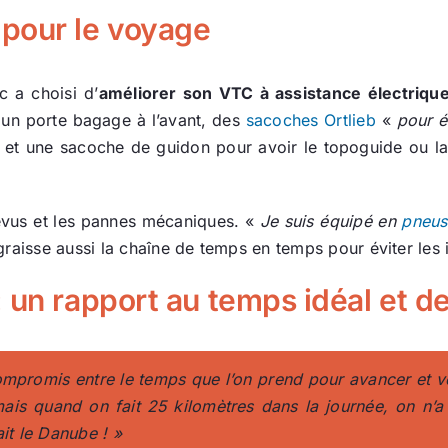
pour le voyage
c a choisi d’
améliorer son VTC à assistance électriqu
 un porte bagage à l’avant, des
sacoches Ortlieb
«
pour é
 et une sacoche de guidon pour avoir le topoguide ou la c
évus et les pannes mécaniques. «
Je suis équipé en
pneus
 graisse aussi la chaîne de temps en temps pour éviter les 
 un rapport au temps idéal et d
ompromis entre le temps que l’on prend pour avancer et 
is quand on fait 25 kilomètres dans la journée, on n’a 
ait le Danube ! »