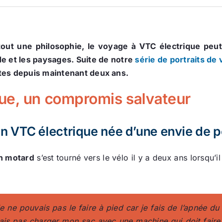
t tout une philosophie, le voyage à VTC électrique pe
e et les paysages. Suite de notre
série de portraits de
utes depuis maintenant deux ans.
ue, un compromis salvateur
n VTC électrique née d’une envie de p
n motard
s’est tourné vers le vélo il y a deux ans lorsqu’il
e ne pouvais pas le faire à pied car je fais de l’apnée du 
is pas charger mon sac avec une machine qui doit faire