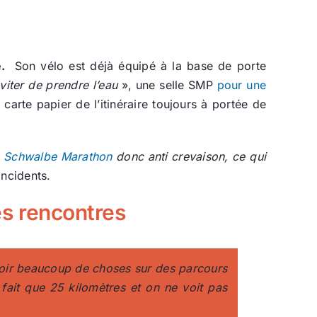
e.
Son vélo est déjà équipé à la base de porte
viter de prendre l’eau
», une selle SMP
pour une
arte papier de l’itinéraire toujours à portée de
 Schwalbe Marathon
donc anti crevaison, ce qui
incidents.
es rencontres
voir beaucoup de choses sur des parcours
fait que 25 kilomètres et on ne voit pas