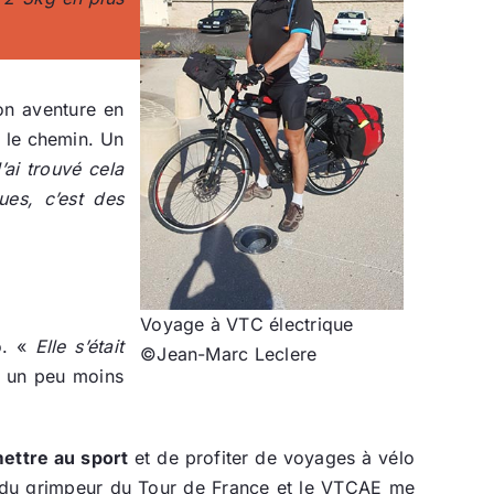
on aventure en
s le chemin. Un
’ai trouvé cela
ues, c’est des
Voyage à VTC électrique
o. «
Elle s’était
©Jean-Marc Leclere
t un peu moins
ettre au sport
et de profiter de voyages à vélo
fil du grimpeur du Tour de France et le VTCAE me