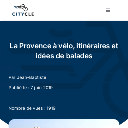
Passer
au
Toggle
Navigatio
contenu
Cyclotourisme
Cyclisme urbain
La Provence à vélo, itinéraires et
idées de balades
Vélos de ville
Par
Jean-Baptiste
Matériel
Publié le : 7 juin 2019
Conseils
Nombre de vues : 1919
Actualité