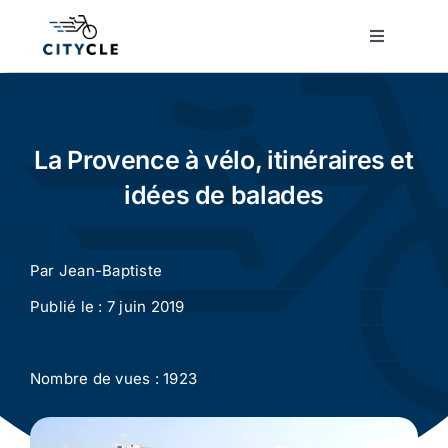
Passer
au
Toggle
Navigatio
contenu
Cyclotourisme
Cyclisme urbain
La Provence à vélo, itinéraires et
idées de balades
Vélos de ville
Par
Jean-Baptiste
Matériel
Publié le : 7 juin 2019
Conseils
Nombre de vues : 1923
Actualité