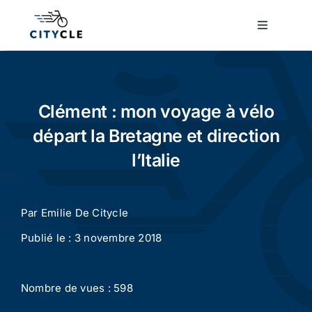
Passer
au
Toggle
Navigatio
contenu
Cyclotourisme
Cyclisme urbain
Clément : mon voyage à vélo
départ la Bretagne et direction
Vélos de ville
l’Italie
Matériel
Par
Emilie De Citycle
Publié le : 3 novembre 2018
Conseils
Nombre de vues : 598
Actualité