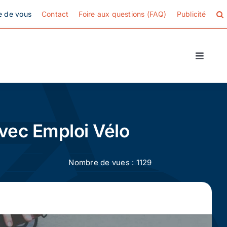
e de vous
Contact
Foire aux questions (FAQ)
Publicité
Toggle
Naviga
avec Emploi Vélo
Nombre de vues : 1129