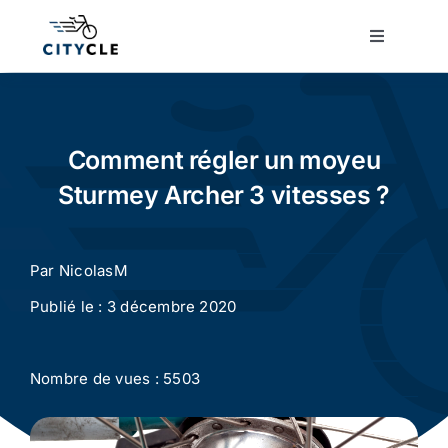
Passer
au
Toggle
Navigatio
contenu
Cyclotourisme
Cyclisme urbain
Comment régler un moyeu
Sturmey Archer 3 vitesses ?
Vélos de ville
Par
NicolasM
Matériel
Publié le : 3 décembre 2020
Conseils
Nombre de vues : 5503
Actualité