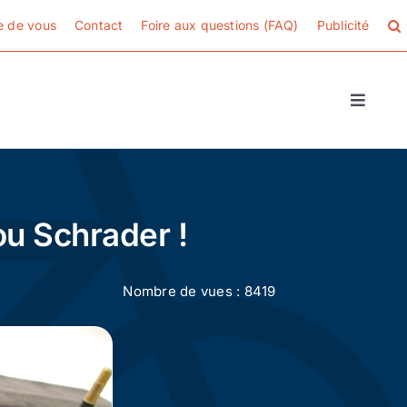
e de vous
Contact
Foire aux questions (FAQ)
Publicité
Toggle
Naviga
ou Schrader !
Nombre de vues : 8419