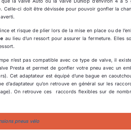
re que la valve Auto ou la valve Dunlop d’environ 4 à 5
 Celle-ci doit être dévissée pour pouvoir gonfler la cham
averti.
 mince et risque de plier lors de la mise en place ou de l
ge
au lieu d’un ressort pour assurer la fermeture. Elles 
essort.
mpe n’est pas compatible avec ce type de valve, il exis
alve Presta et permet de gonfler votre pneu avec un emb
rs). Cet adaptateur est équipé d’une bague en caoutchouc
pe d’adaptateur qu’on retrouve en général sur les racc
age). On retrouve ces raccords flexibles sur de nom
ensions pneus vélo