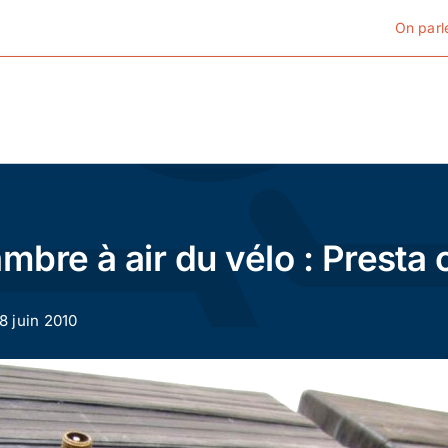
On parl
Cyclotourisme
Cyclisme urbain
mbre à air du vélo : Presta 
Vélos de ville
18 juin 2010
Matériel
Conseils