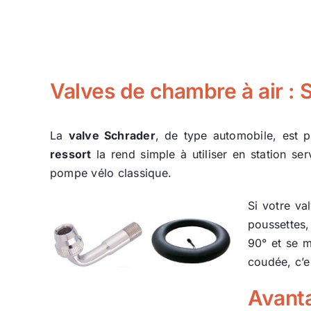
Valves de chambre à air : 
La
valve Schrader
, de type automobile, est 
ressort
la rend simple à utiliser en station se
pompe vélo classique.
Si votre va
poussettes,
90° et se m
coudée, c’e
Avanta