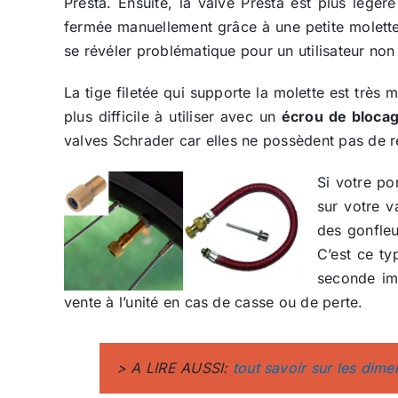
Presta. Ensuite, la valve Presta est plus légè
fermée manuellement grâce à une petite molette.
se révéler problématique pour un utilisateur non 
La tige filetée qui supporte la molette est très
plus difficile à utiliser avec un
écrou de bloca
valves Schrader car elles ne possèdent pas de r
Si votre po
sur votre v
des gonfleu
C’est ce ty
seconde im
vente à l’unité en cas de casse ou de perte.
> A LIRE AUSSI:
tout savoir sur les dim