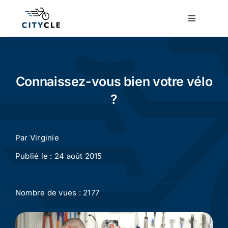
Passer
au
Toggle
Navigatio
contenu
Cyclotourisme
Cyclisme urbain
Connaissez-vous bien votre vélo
?
Vélos de ville
Par
Virginie
Matériel
Publié le : 24 août 2015
Conseils
Nombre de vues : 2177
Actualité