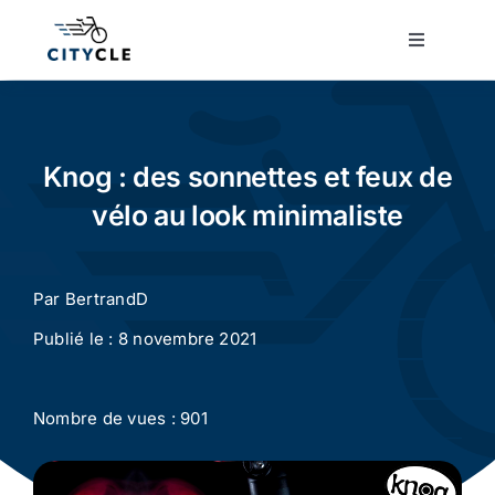
Passer
au
Toggle
Navigatio
contenu
Cyclotourisme
Cyclisme urbain
Knog : des sonnettes et feux de
vélo au look minimaliste
Vélos de ville
Par
BertrandD
Matériel
Publié le : 8 novembre 2021
Conseils
Nombre de vues : 901
Actualité