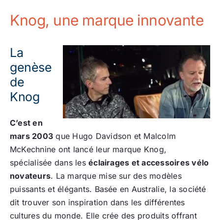
Knog, une marque innovante
La
genèse
de
Knog
C’est en
mars 2003
que Hugo Davidson et Malcolm
McKechnine ont lancé leur marque Knog,
spécialisée dans les
éclairages et accessoires vélo
novateurs
. La marque mise sur des modèles
puissants et élégants. Basée en Australie, la société
dit trouver son inspiration dans les différentes
cultures du monde. Elle crée des produits offrant