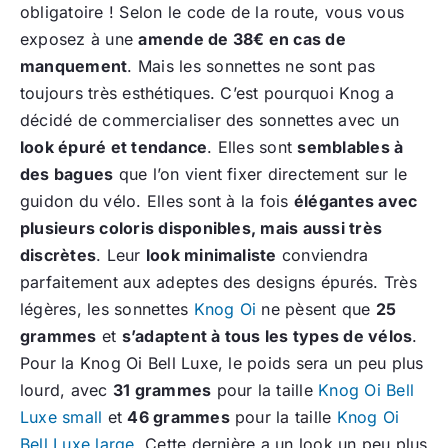
obligatoire ! Selon le code de la route, vous vous
exposez à une
amende de 38€ en cas de
manquement
. Mais les sonnettes ne sont pas
toujours très esthétiques. C’est pourquoi Knog a
décidé de commercialiser des sonnettes avec un
look épuré et tendance
. Elles sont
semblables à
des bagues
que l’on vient fixer directement sur le
guidon du vélo. Elles sont à la fois
élégantes avec
plusieurs coloris disponibles, mais aussi très
discrètes
. Leur
look minimaliste
conviendra
parfaitement aux adeptes des designs épurés. Très
légères, les sonnettes
Knog Oi
ne pèsent que
25
grammes
et
s’adaptent à tous les types de vélos
.
Pour la Knog Oi Bell Luxe, le poids sera un peu plus
lourd, avec
31 grammes
pour la taille
Knog Oi Bell
Luxe small
et
46 grammes
pour la taille
Knog Oi
Bell Luxe large
. Cette dernière a un look un peu plus