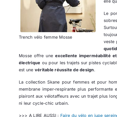
elle qu
Le pon
sobres
Surto
toujou
Trench vélo femme Mosse
veste
quotid
Mosse offre une
excellente imperméabilité e
électrique
ou pour les trajets sur pistes cycla
est une
véritable réussite de design
.
La collection Skane pour femmes et pour h
membrane imper-respirante plus performante e
plairont aux vélotaffeurs avec un trajet plus l
ni leur cycle-chic urbain.
>>> A LIRE AUSSI :
Faire du vélo en jupe serein