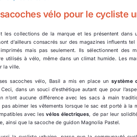
 sacoches vélo pour le cycliste u
nt les collections de la marque et les présentent dan
ont d’ailleurs consacrés sur des magazines influents te
 imprimés mais pas seulement. Ils sélectionnent des m
être utilisés à vélo, même dans un climat humide. Les m
la ville.
 ses sacoches vélo, Basil a mis en place un
système 
 Ceci, dans un souci d’esthétique autant que pour l’aspe
on n’ont aucune différence avec les sacs à main traditio
 pas abimer les vêtements lorsque le sac est porté à la m
mpatibles avec les
vélos électriques
, de par leur solidi
e, ainsi que la sacoche de guidon Magnolia Pastel.
ussi la cycliste urbaine, parce que la communauté cycl