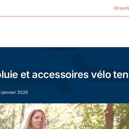
On parl
Cyclotourisme
Cyclisme urbain
uie et accessoires vélo te
Vélos de ville
8 janvier 2020
Matériel
Conseils