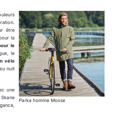
ouleurs
ration.
r être
pour la
our le
gue, le
en vélo
eu nuit
ec une
x Skane
Parka homme Mosse
égance,