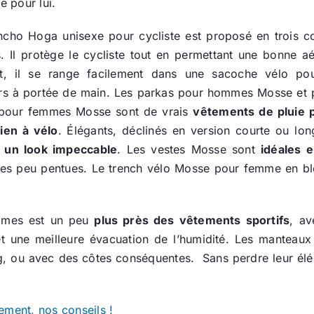
e pour lui.
cho Hoga unisexe pour cycliste est proposé en trois c
. Il protège le cycliste tout en permettant une bonne aé
ut, il se range facilement dans une sacoche vélo pou
rs à portée de main. Les parkas pour hommes Mosse et 
 pour femmes Mosse sont de vrais
vêtements de pluie p
ien à vélo
. Élégants, déclinés en version courte ou lon
t un look impeccable
. Les vestes Mosse sont
idéales 
bles peu pentues. Le trench vélo Mosse pour femme en bl
ommes est un peu
plus près des vêtements sportifs
, av
t une meilleure évacuation de l’humidité. Les manteau
ong, ou avec des côtes conséquentes. Sans perdre leur él
ement, nos conseils !