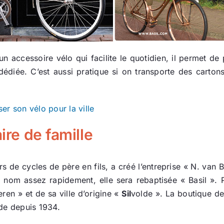
 accessoire vélo qui facilite le quotidien, il permet d
édiée. C’est aussi pratique si on transporte des carto
er son vélo pour la ville
ire de famille
s de cycles de père en fils, a créé l’entreprise « N. van B
nom assez rapidement, elle sera rebaptisée « Basil ». P
eren » et de sa ville d’origine «
Sil
volde ». La boutique de
lde depuis 1934.