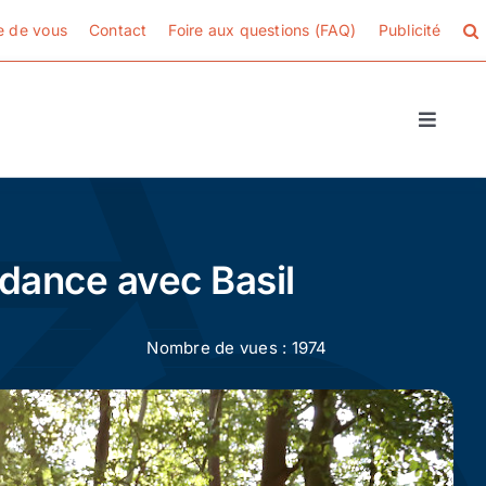
e de vous
Contact
Foire aux questions (FAQ)
Publicité
Toggle
Naviga
ndance avec Basil
Nombre de vues : 1974