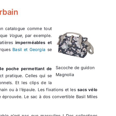
rbain
s un catalogue comme tout
l que
Vogue
, par exemple.
atières
imperméables et
arques
Basil et Georgia
se
Sacoche de guidon
de poche permettant de
Magnolia
ct pratique. Celles qui se
nnels. Et les clips de la
ain ou à l’épaule. Les fixations et les
sacs vélo
té éprouvée. Le sac à dos convertible Basil Miles
able n’est pas que masculine ! Des collections