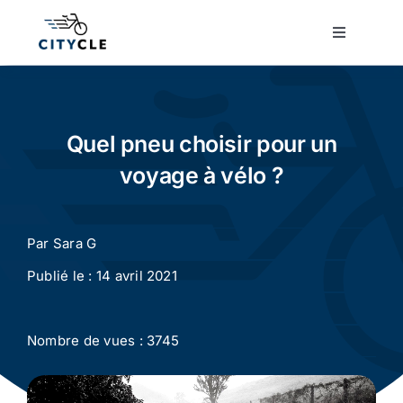
Passer
au
Toggle
Navigatio
contenu
Cyclotourisme
Cyclisme urbain
Quel pneu choisir pour un
voyage à vélo ?
Vélos de ville
Par
Sara G
Matériel
Publié le : 14 avril 2021
Conseils
Nombre de vues : 3745
Actualité