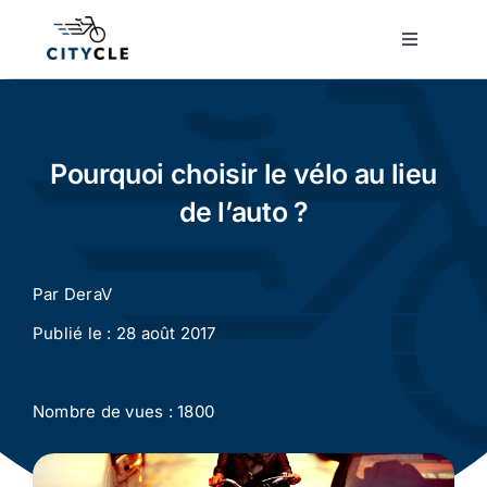
Passer
au
Toggle
Navigatio
contenu
Cyclotourisme
Cyclisme urbain
Pourquoi choisir le vélo au lieu
de l’auto ?
Vélos de ville
Par
DeraV
Matériel
Publié le : 28 août 2017
Conseils
Nombre de vues : 1800
Actualité