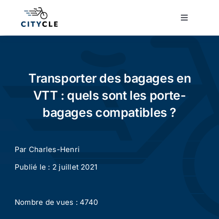
Passer
au
Toggle
Navigatio
contenu
Cyclotourisme
Cyclisme urbain
Transporter des bagages en
VTT : quels sont les porte-
Vélos de ville
bagages compatibles ?
Matériel
Par
Charles-Henri
Publié le : 2 juillet 2021
Conseils
Nombre de vues : 4740
Actualité