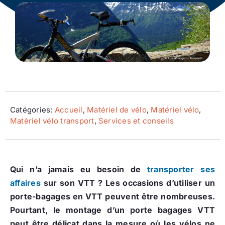
Ecologie
Catégories:
Accueil
,
Matériel de vélo
,
Matériel vélo
,
Matériel vélo transport
,
Services et conseils
Qui n’a jamais eu besoin de
transporter ses
affaires
sur son VTT ? Les occasions d’utiliser un
porte-bagages en VTT peuvent être nombreuses.
Pourtant, le montage d’un porte bagages VTT
peut être délicat dans la mesure où les vélos ne