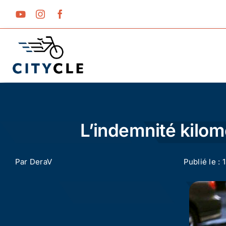
Passer
au
contenu
L’indemnité kilomé
Par
DeraV
Publié le :