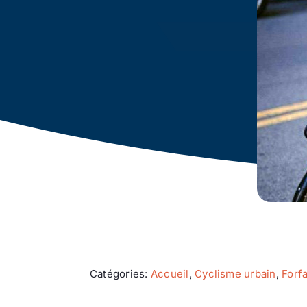
Catégories:
Accueil
,
Cyclisme urbain
,
Forfa