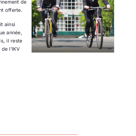
onnement de
t offerte.
t ainsi
que année,
, il reste
 de l’IKV