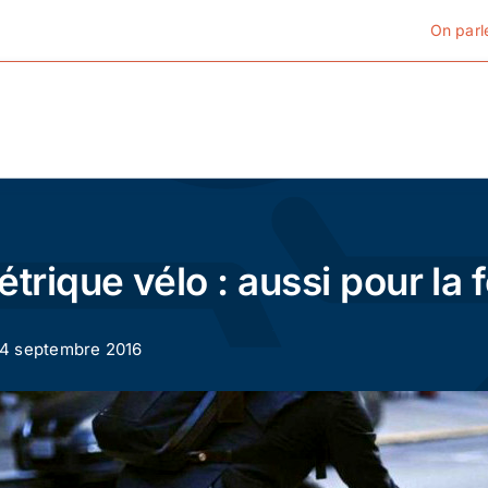
On parl
Cyclotourisme
Cyclisme urbain
trique vélo : aussi pour la 
Vélos de ville
 14 septembre 2016
Matériel
Conseils