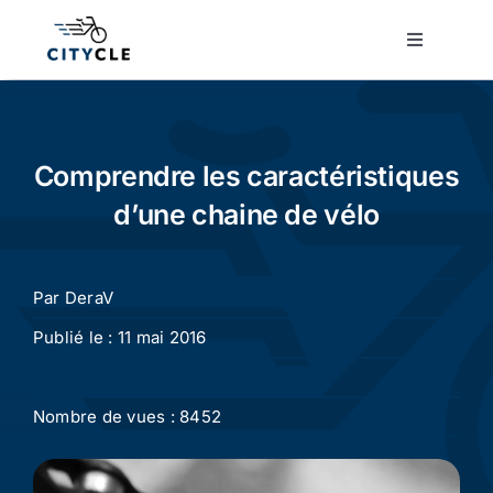
Passer
au
Toggle
Navigatio
contenu
Cyclotourisme
Cyclisme urbain
Comprendre les caractéristiques
d’une chaine de vélo
Vélos de ville
Par
DeraV
Matériel
Publié le : 11 mai 2016
Conseils
Nombre de vues : 8452
Actualité