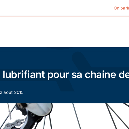
On parl
Cyclotourisme
Cyclisme urbain
 lubrifiant pour sa chaine de
Vélos de ville
12 août 2015
Matériel
Conseils