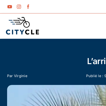
Passer
au
contenu
L’arr
Par
Virginie
Publié le :