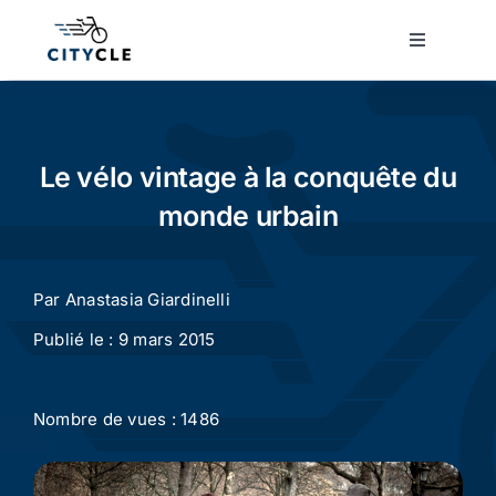
Passer
au
Toggle
Navigatio
contenu
Cyclotourisme
Cyclisme urbain
Le vélo vintage à la conquête du
monde urbain
Vélos de ville
Par
Anastasia Giardinelli
Matériel
Publié le : 9 mars 2015
Conseils
Nombre de vues : 1486
Actualité