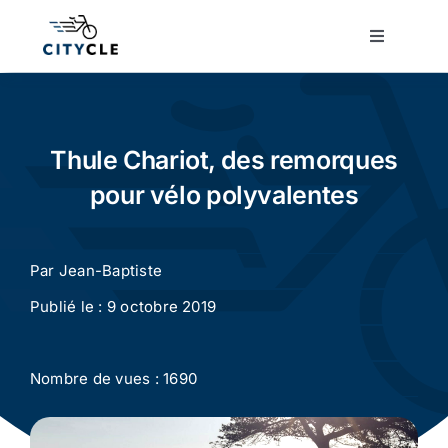
Passer
au
Toggle
Navigatio
contenu
Cyclotourisme
Cyclisme urbain
Thule Chariot, des remorques
pour vélo polyvalentes
Vélos de ville
Par
Jean-Baptiste
Matériel
Publié le : 9 octobre 2019
Conseils
Nombre de vues : 1690
Actualité