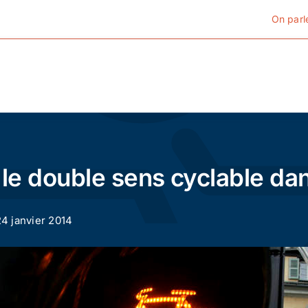
On parl
Cyclotourisme
Cyclisme urbain
t le double sens cyclable dan
Vélos de ville
24 janvier 2014
Matériel
Conseils