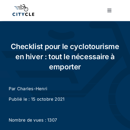
Passer
au
Toggle
Navigatio
contenu
Cyclotourisme
Cyclisme urbain
Checklist pour le cyclotourisme
en hiver : tout le nécessaire à
Vélos de ville
emporter
Matériel
Par
Charles-Henri
Publié le : 15 octobre 2021
Conseils
Nombre de vues : 1307
Actualité