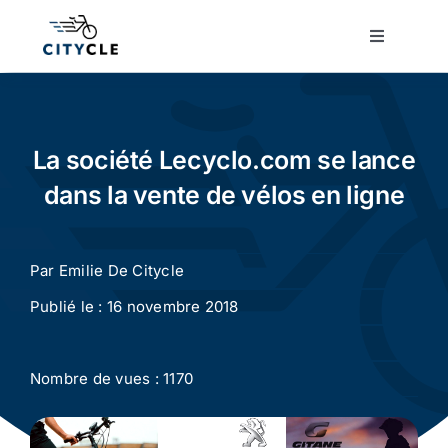
Passer
au
Toggle
Navigatio
contenu
Cyclotourisme
Cyclisme urbain
La société Lecyclo.com se lance
dans la vente de vélos en ligne
Vélos de ville
Par
Emilie De Citycle
Matériel
Publié le : 16 novembre 2018
Conseils
Nombre de vues : 1170
Actualité