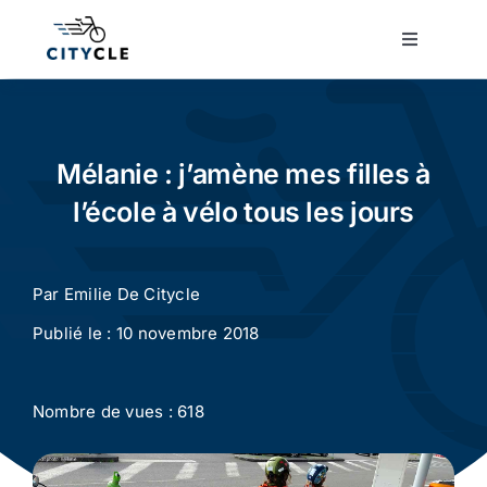
Passer
au
Toggle
Navigatio
contenu
Cyclotourisme
Cyclisme urbain
Mélanie : j’amène mes filles à
l’école à vélo tous les jours
Vélos de ville
Par
Emilie De Citycle
Matériel
Publié le : 10 novembre 2018
Conseils
Nombre de vues : 618
Actualité