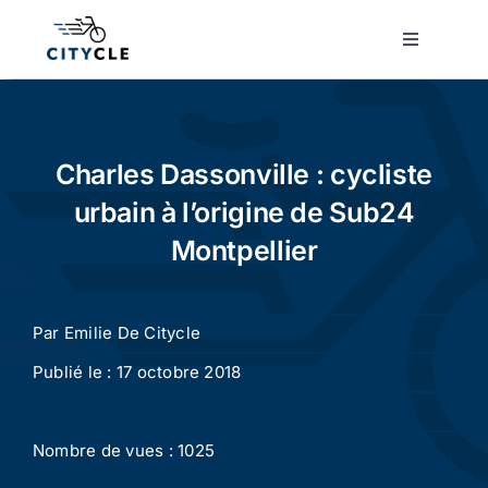
Passer
au
Toggle
Navigatio
contenu
Cyclotourisme
Cyclisme urbain
Charles Dassonville : cycliste
urbain à l’origine de Sub24
Vélos de ville
Montpellier
Matériel
Par
Emilie De Citycle
Publié le : 17 octobre 2018
Conseils
Nombre de vues : 1025
Actualité