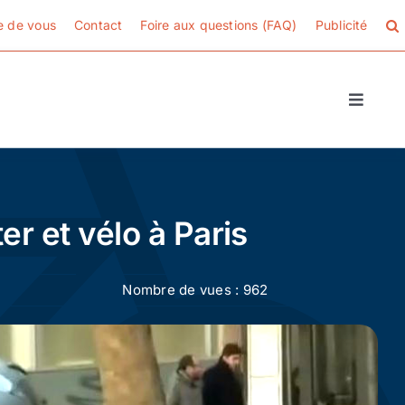
e de vous
Contact
Foire aux questions (FAQ)
Publicité
Toggle
Naviga
r et vélo à Paris
Nombre de vues : 962