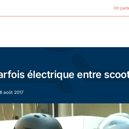
On parl
Cyclotourisme
Cyclisme urbain
fois électrique entre scoote
Vélos de ville
16 août 2017
Matériel
Conseils